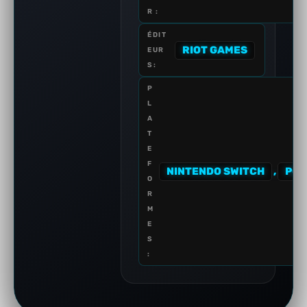
R :
ÉDIT
RIOT GAMES
EUR
S:
P
L
A
T
E
F
NINTENDO SWITCH
,
PC
O
R
M
E
S
: