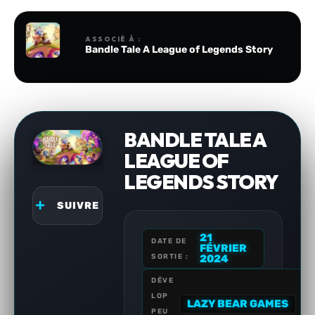
ASSOCIÉ À :
Bandle Tale A League of Legends Story
BANDLE TALE A
LEAGUE OF
LEGENDS STORY
SUIVRE
21
DATE DE
FÉVRIER
SORTIE :
2024
DÉVE
LOP
LAZY BEAR GAMES
PEU