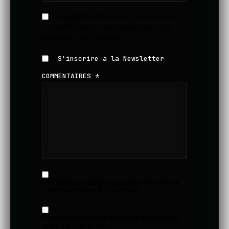
Enregistrer mon nom, mon e-mail et
mon site dans le navigateur pour mon
prochain commentaire.
S'inscrire à la Newsletter
COMMENTAIRES
*
Prévenez-moi de tous les nouveaux
commentaires par e-mail.
Prévenez-moi de tous les nouveaux
articles par e-mail.