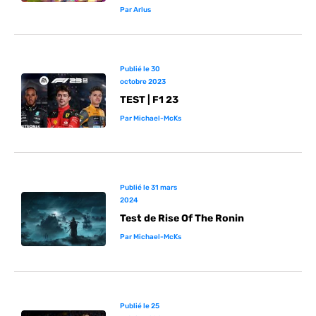
Par
Arlus
Publié le
30
octobre 2023
TEST | F1 23
Par
Michael-McKs
Publié le
31 mars
2024
Test de Rise Of The Ronin
Par
Michael-McKs
Publié le
25