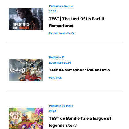
Publié le
9 février
2024
TEST | The Last Of Us Part II
Remastered
Par
Michael-McKs
Publié le
17
novembre 2024
Test de Metaphor : ReFantazio
Par
Arlus
Publié le
20 mars
2024
TEST de Bandle Tale a league of
legends story