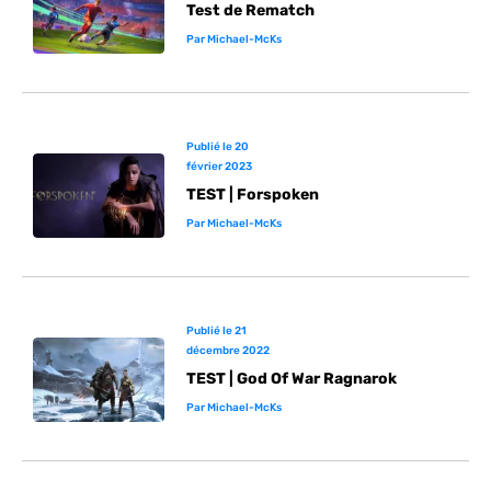
Test de Rematch
Par
Michael-McKs
Publié le
20
février 2023
TEST | Forspoken
Par
Michael-McKs
Publié le
21
décembre 2022
TEST | God Of War Ragnarok
Par
Michael-McKs