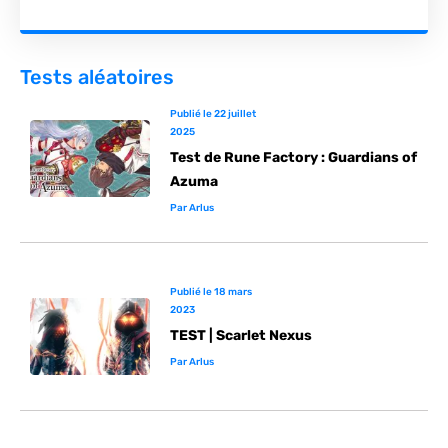
Tests aléatoires
Publié le
22 juillet
2025
Test de Rune Factory : Guardians of
Azuma
Par
Arlus
Publié le
18 mars
2023
TEST | Scarlet Nexus
Par
Arlus