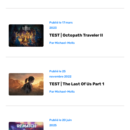
Publié le
17 mars
2023
TEST | Octopath Traveler II
Par
Michael-McKs
Publié le
25
novembre 2022
TEST | The Last Of Us Part 1
Par
Michael-McKs
Publié le
20 juin
2025