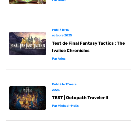
Par
Arlus
Publié le
16
octobre 2025
Test de Final Fantasy Tactics : The
Ivalice Chronicles
Par
Arlus
Publié le
17 mars
2023
TEST | Octopath Traveler II
Par
Michael-McKs