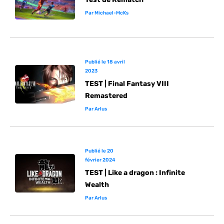
Par
Michael-McKs
Publié le
18 avril
2023
TEST | Final Fantasy VIII
Remastered
Par
Arlus
Publié le
20
février 2024
TEST | Like a dragon : Infinite
Wealth
Par
Arlus