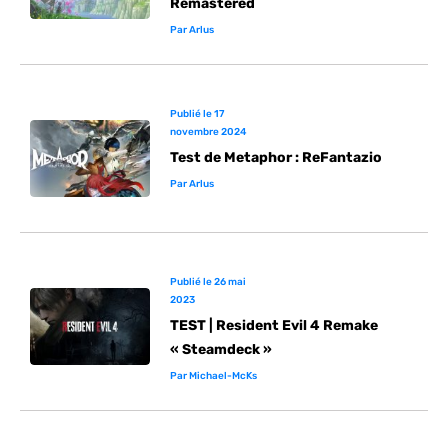
Remastered
Par
Arlus
Publié le
17
novembre 2024
Test de Metaphor : ReFantazio
Par
Arlus
Publié le
26 mai
2023
TEST | Resident Evil 4 Remake
« Steamdeck »
Par
Michael-McKs