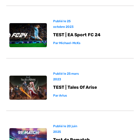
Publié le
25
octobre 2023
TEST | EA Sport FC 24
Par
Michael-McKs
Publié le
25 mars
2023
TEST | Tales Of Arise
Par
Arlus
Publié le
20 juin
2025
Test de Rematch