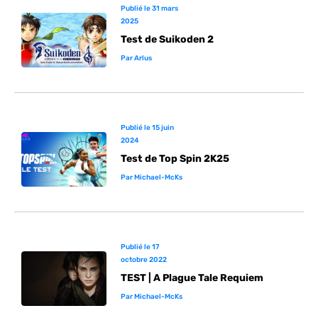
Publié le
31 mars
2025
Test de Suikoden 2
Par
Arlus
Publié le
15 juin
2024
Test de Top Spin 2K25
Par
Michael-McKs
Publié le
17
octobre 2022
TEST | A Plague Tale Requiem
Par
Michael-McKs