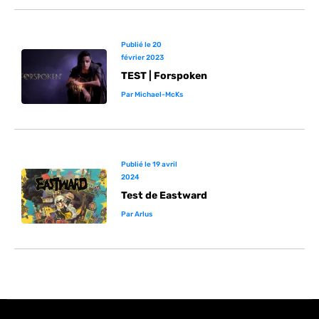
Publié le
20
février 2023
TEST | Forspoken
Par
Michael-McKs
Publié le
19 avril
2024
Test de Eastward
Par
Arlus