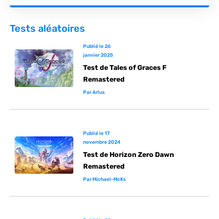
Tests aléatoires
Publié le
26
janvier 2025
Test de Tales of Graces F
Remastered
Par
Arlus
Publié le
17
novembre 2024
Test de Horizon Zero Dawn
Remastered
Par
Michael-McKs