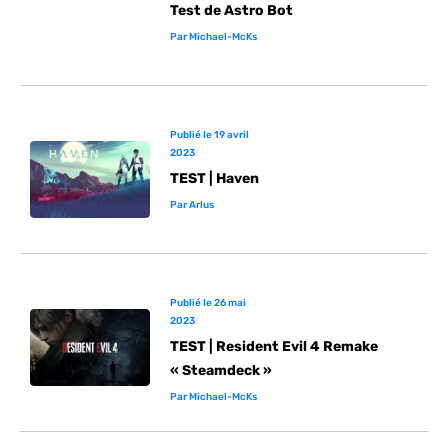
Test de Astro Bot
Par
Michael-McKs
Publié le
19 avril
2023
TEST | Haven
Par
Arlus
Publié le
26 mai
2023
TEST | Resident Evil 4 Remake
« Steamdeck »
Par
Michael-McKs