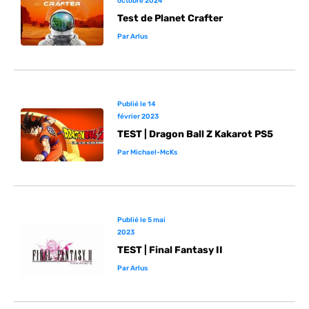
octobre 2024
Test de Planet Crafter
Par
Arlus
Publié le
14
février 2023
TEST | Dragon Ball Z Kakarot PS5
Par
Michael-McKs
Publié le
5 mai
2023
TEST | Final Fantasy II
Par
Arlus