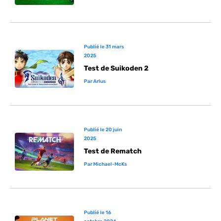
Publié le
31 mars
2025
Test de Suikoden 2
Par
Arlus
Publié le
20 juin
2025
Test de Rematch
Par
Michael-McKs
Publié le
16