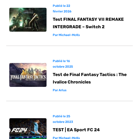
Publié le
22
février 2026
Test FINAL FANTASY VII REMAKE
INTERGRADE – Switch 2
Par
Michael-McKs
Publié le
16
octobre 2025
Test de Final Fantasy Tactics : The
Ivalice Chronicles
Par
Arlus
Publié le
25
octobre 2023
TEST | EA Sport FC 24
Par
Michael-McKs