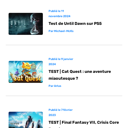
Publié le
11
novembre 2024
Test de Until Dawn sur PS5
Par
Michael-McKs
Publié le
9 janvier
2024
TEST | Cat Quest : une aventure
miaoutesque ?
Par
Arlus
Publié le
7 février
2023
TEST | Final Fantasy VII, Crisis Core