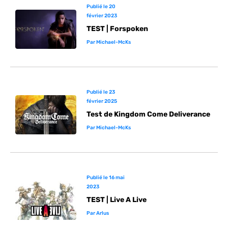
Publié le
20
février 2023
TEST | Forspoken
Par
Michael-McKs
Publié le
23
février 2025
Test de Kingdom Come Deliverance
Par
Michael-McKs
Publié le
16 mai
2023
TEST | Live A Live
Par
Arlus