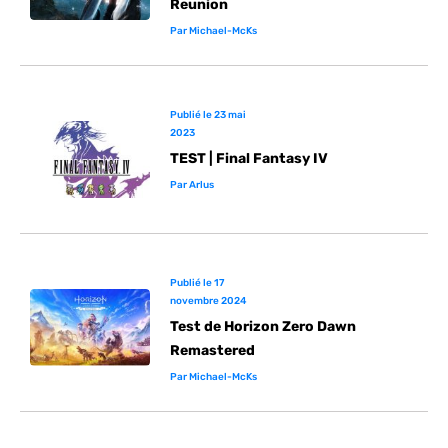
Reunion
Par
Michael-McKs
Publié le
23 mai
2023
TEST | Final Fantasy IV
Par
Arlus
Publié le
17
novembre 2024
Test de Horizon Zero Dawn
Remastered
Par
Michael-McKs