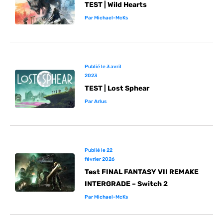
TEST | Wild Hearts
Par
Michael-McKs
Publié le
3 avril
2023
TEST | Lost Sphear
Par
Arlus
Publié le
22
février 2026
Test FINAL FANTASY VII REMAKE
INTERGRADE – Switch 2
Par
Michael-McKs