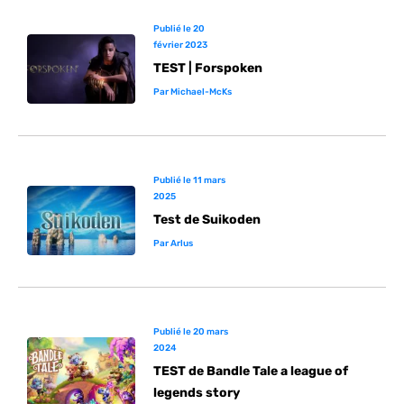
Publié le
20
février 2023
TEST | Forspoken
Par
Michael-McKs
Publié le
11 mars
2025
Test de Suikoden
Par
Arlus
Publié le
20 mars
2024
TEST de Bandle Tale a league of
legends story