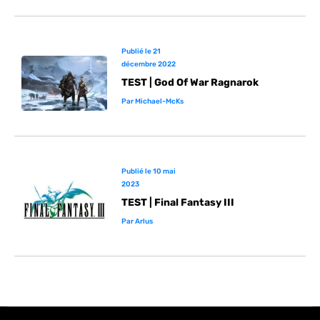
Publié le
21
décembre 2022
TEST | God Of War Ragnarok
Par
Michael-McKs
Publié le
10 mai
2023
TEST | Final Fantasy III
Par
Arlus