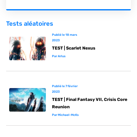
Tests aléatoires
Publié le
18 mars
2023
TEST | Scarlet Nexus
Par
Arlus
Publié le
7 février
2023
TEST | Final Fantasy VII, Crisis Core
Reunion
Par
Michael-McKs