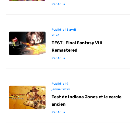
Par
Arlus
Publié le
18 avril
2023
TEST | Final Fantasy VIII
Remastered
Par
Arlus
Publié le
19
janvier 2025
Test de Indiana Jones et le cercle
ancien
Par
Arlus