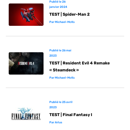
Publié le
26
janvier 2024
TEST | Spider-Man 2
Par
Michael-McKs
Publié le
26 mai
2023
TEST | Resident Evil 4 Remake
« Steamdeck »
Par
Michael-McKs
Publié le
25 avril
2023
TEST | Final Fantasy I
Par
Arlus