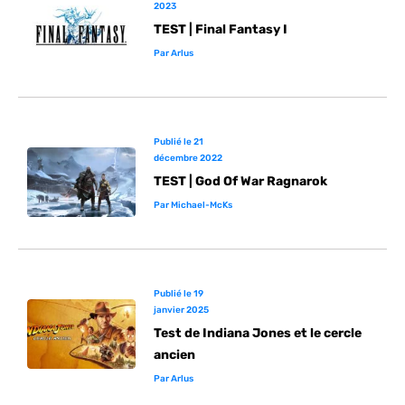
2023
TEST | Final Fantasy I
Par
Arlus
Publié le
21
décembre 2022
TEST | God Of War Ragnarok
Par
Michael-McKs
Publié le
19
janvier 2025
Test de Indiana Jones et le cercle
ancien
Par
Arlus