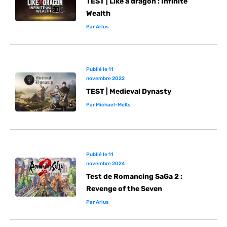
TEST | Like a dragon : Infinite
Wealth
Par
Arlus
Publié le
11
novembre 2022
TEST | Medieval Dynasty
Par
Michael-McKs
Publié le
11
novembre 2024
Test de Romancing SaGa 2 :
Revenge of the Seven
Par
Arlus