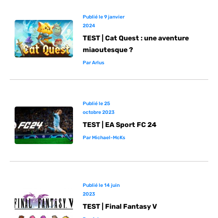
Publié le
9 janvier
2024
TEST | Cat Quest : une aventure
miaoutesque ?
Par
Arlus
Publié le
25
octobre 2023
TEST | EA Sport FC 24
Par
Michael-McKs
Publié le
14 juin
2023
TEST | Final Fantasy V