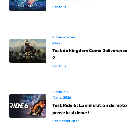
Par
Arlus
Publié le
3 mars
2025
Test de Kingdom Come Deliverance
2
Par
Arlus
Publié le
18
février 2026
Test Ride 6 : La simulation de moto
passe la sixième !
Par
Michael-McKs